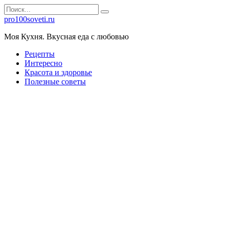
Перейти
Search
к
for:
pro100soveti.ru
контенту
Моя Кухня. Bкусная еда с любовью
Рецепты
Интересно
Красота и здоровье
Полезные советы