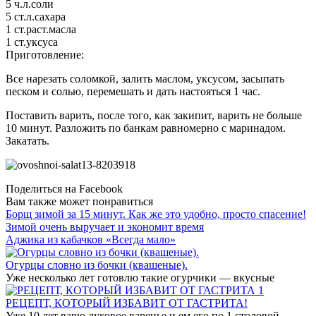
5 ч.л.соли
5 ст.л.сахара
1 ст.раст.масла
1 ст.уксуса
Приготовление:
Все нарезать соломкой, залить маслом, уксусом, засыпать
песком и солью, перемешать и дать настояться 1 час.
Поставить варить, после того, как закипит, варить не больше
10 минут. Разложить по банкам равномерно с маринадом.
Закатать.
Поделиться на Facebook
Вам также может понравиться
Борщ зимой за 15 минут. Как же это удобно, просто спасение!
Зимой очень выручает и экономит время
Аджика из кабачков «Всегда мало»
Огурцы словно из бочки (квашеные).
Уже несколько лет готовлю такие огурчики — вкусные
РЕЦЕПТ, КОТОРЫЙ ИЗБАВИТ ОТ ГАСТРИТА!
Уже 10 лет варю луковое варенье и ем его по 1 столовой