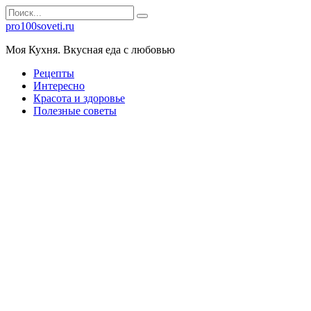
Перейти
Search
к
for:
pro100soveti.ru
контенту
Моя Кухня. Bкусная еда с любовью
Рецепты
Интересно
Красота и здоровье
Полезные советы