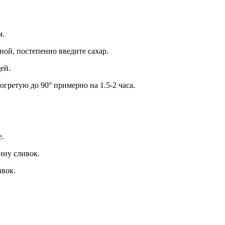
м.
ной, постепенно введите сахар.
ей.
огретую до 90° примерно на 1.5-2 часа.
е.
ину сливок.
ивок.