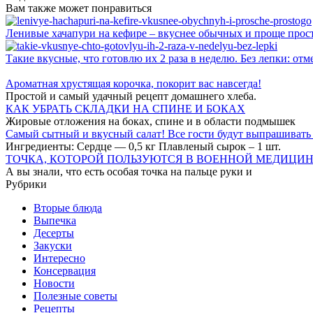
Вам также может понравиться
Ленивые хачапури на кефире – вкуснее обычных и проще прос
Такие вкусные, что готовлю их 2 раза в неделю. Без лепки: о
Ароматная хрустящая корочка, покорит вас навсегда!
Простой и самый удачный рецепт домашнего хлеба.
КАК УБРАТЬ СКЛАДКИ НА СПИНЕ И БОКАХ
Жировые отложения на боках, спине и в области подмышек
Самый сытный и вкусный салат! Все гости будут выпрашивать
Ингредиенты: Сердце — 0,5 кг Плавленый сырок – 1 шт.
ТОЧКА, КОТОРОЙ ПОЛЬЗУЮТСЯ В ВОЕННОЙ МЕДИЦИН
А вы знали, что есть особая точка на пальце руки и
Рубрики
Вторые блюда
Выпечка
Десерты
Закуски
Интересно
Консервация
Новости
Полезные советы
Рецепты