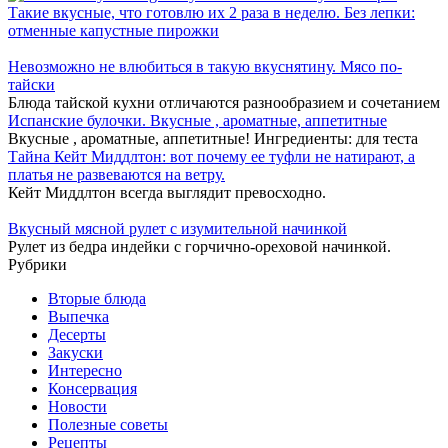
Такие вкусные, что готовлю их 2 раза в неделю. Без лепки:
отменные капустные пирожки
Невозможно не влюбиться в такую вкуснятину. Мясо по-
тайски
Блюда тайской кухни отличаются разнообразием и сочетанием
Испанские булочки. Вкусные , ароматные, аппетитные
Вкусные , ароматные, аппетитные! Ингредиенты: для теста
Тайна Кейт Миддлтон: вот почему ее туфли не натирают, а
платья не развеваются на ветру.
Кейт Миддлтон всегда выглядит превосходно.
Вкусный мясной рулет с изумительной начинкой
Рулет из бедра индейки с горчично-ореховой начинкой.
Рубрики
Вторые блюда
Выпечка
Десерты
Закуски
Интересно
Консервация
Новости
Полезные советы
Рецепты