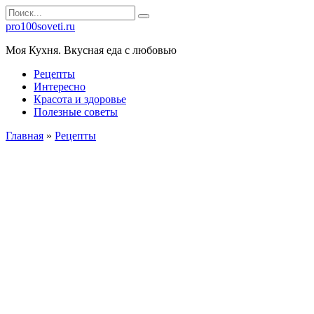
Перейти
Search
к
for:
pro100soveti.ru
контенту
Моя Кухня. Bкусная еда с любовью
Рецепты
Интересно
Красота и здоровье
Полезные советы
Главная
»
Рецепты