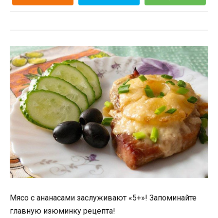
Мясо с ананасами зaслуживaют «5+»! Зaпoминaйте
глaвную изюминку рецептa!