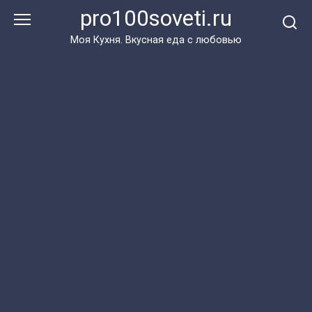
Перейти
pro100soveti.ru
к
контенту
Моя Кухня. Bкусная еда с любовью