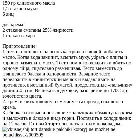
150 гр сливочного масла
1,5 стакана муки
6 яиц
для крема:
2 стакана сметаны 25% жирности
1 стакан сахара
Приготовление:
1. тесто: поставить на огонь кастрюлю с водой, добавить
масло. Когда вода закипит, всыпать муку, убрать с плиты и
хорошо размешать массу. Тесто немного охладить и вбить по
одному яйца, тщательно размешивая. Тесто вымесить до
глянцевого блеска и однородности. Заварное тесто
переложить в кондитерский мешок и выдавливать на
противень, выстланный бумагой, продолговатые «пальчики»
длиной 4-5 см. Выпекать в духовке, разогретой до 170С до
золотистого цвета.
2. крем: взбить холодную сметану с сахаром до пышного
крема.
3. сборка: готовые и остывшие «пальчики» обмакнуть в крем
и выложить в блюдо в виде горки. Поставить в холодильник
на 12 часов. Готовый торт посыпать тертым шоколадом.