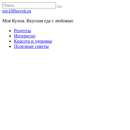
Перейти
Search
к
for:
pro100soveti.ru
контенту
Моя Кухня. Bкусная еда с любовью
Рецепты
Интересно
Красота и здоровье
Полезные советы