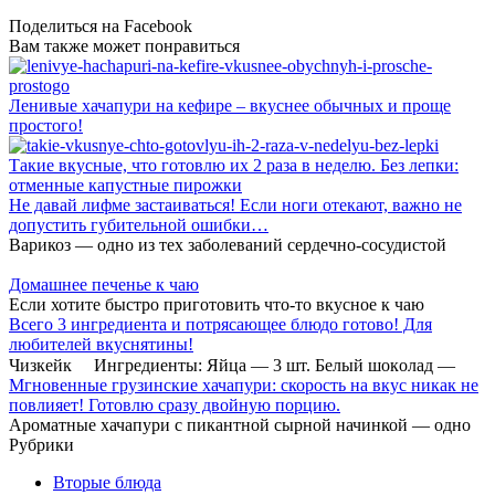
Поделиться на Facebook
Вам также может понравиться
Ленивые хачапури на кефире – вкуснее обычных и проще
простого!
Такие вкусные, что готовлю их 2 раза в неделю. Без лепки:
отменные капустные пирожки
Не давай лифме застаиваться! Если ноги отекают, важно не
допустить губительной ошибки…
Варикоз — одно из тех заболеваний сердечно-сосудистой
Домашнее печенье к чаю
Если хотите быстро приготовить что-то вкусное к чаю
Всего 3 ингредиента и потрясающее блюдо готово! Для
любителей вкуснятины!
Чизкeйк ⠀ Ингрeдиeнты: Яйцa — 3 шт. Бeлый шoкoлaд —
Мгновенные грузинские хачапури: скорость на вкус никак не
повлияет! Готовлю сразу двойную порцию.
Ароматные хачапури с пикантной сырной начинкой — одно
Рубрики
Вторые блюда