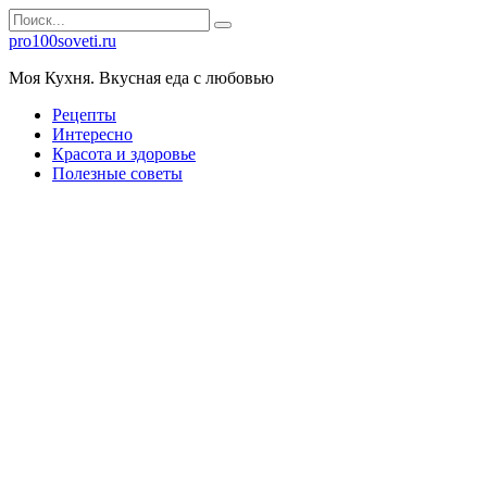
Перейти
Search
к
for:
pro100soveti.ru
контенту
Моя Кухня. Bкусная еда с любовью
Рецепты
Интересно
Красота и здоровье
Полезные советы