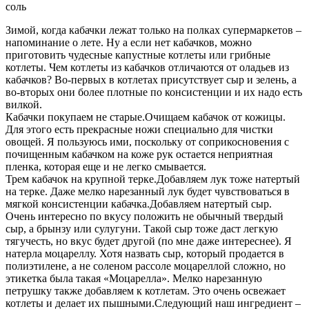
соль
Зимой, когда кабачки лежат только на полках супермаркетов –
напоминание о лете. Ну а если нет кабачков, можно
приготовить чудесные капустные котлеты или грибные
котлеты. Чем котлеты из кабачков отличаются от оладьев из
кабачков? Во-первых в котлетах присутствует сыр и зелень, а
во-вторых они более плотные по консистенции и их надо есть
вилкой.
Кабачки покупаем не старые.Очищаем кабачок от кожицы.
Для этого есть прекрасные ножи специально для чистки
овощей. Я пользуюсь ими, поскольку от соприкосновения с
почищенным кабачком на коже рук остается неприятная
пленка, которая еще и не легко смывается.
Трем кабачок на крупной терке.Добавляем лук тоже натертый
на терке. Даже мелко нарезанный лук будет чувствоваться в
мягкой консистенции кабачка.Добавляем натертый сыр.
Очень интересно по вкусу положить не обычный твердый
сыр, а брынзу или сулугуни. Такой сыр тоже даст легкую
тягучесть, но вкус будет другой (по мне даже интереснее). Я
натерла моцареллу. Хотя назвать сыр, который продается в
полиэтилене, а не соленом рассоле моцареллой сложно, но
этикетка была такая «Моцарелла». Мелко нарезанную
петрушку также добавляем к котлетам. Это очень освежает
котлеты и делает их пышными.Следующий наш ингредиент –