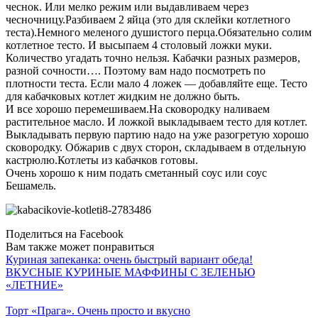
чеснок. Или мелко режим или выдавливаем через
чесночницу.Разбиваем 2 яйца (это для склейки котлетного
теста).Немного меленого душистого перца.Обязательно солим
котлетное тесто. И высыпаем 4 столовый ложки муки.
Количество угадать точно нельзя. Кабачки разных размеров,
разной сочности…. Поэтому вам надо посмотреть по
плотности теста. Если мало 4 ложек — добавляйте еще. Тесто
для кабачковых котлет жидким не должно быть.
И все хорошо перемешиваем.На сковородку наливаем
растительное масло. И ложкой выкладываем тесто для котлет.
Выкладывать первую партию надо на уже разогретую хорошо
сковородку. Обжарив с двух сторон, складываем в отдельную
кастрюлю.Котлеты из кабачков готовы.
Очень хорошо к ним подать сметанный соус или соус
Бешамель.
Поделиться на Facebook
Вам также может понравиться
Куриная запеканка: очень быстрый вариант обеда!
ВКУСНЫЕ КУРИНЫЕ МАФФИНЫ С ЗЕЛЕНЬЮ
«ЛЕТНИЕ»
Торт «Прага». Очень просто и вкусно