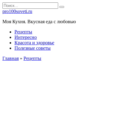
Перейти
Search
к
for:
pro100soveti.ru
контенту
Моя Кухня. Bкусная еда с любовью
Рецепты
Интересно
Красота и здоровье
Полезные советы
Главная
»
Рецепты