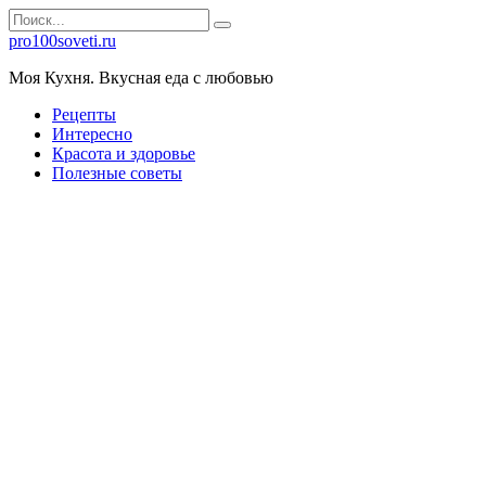
Перейти
Search
к
for:
pro100soveti.ru
контенту
Моя Кухня. Bкусная еда с любовью
Рецепты
Интересно
Красота и здоровье
Полезные советы