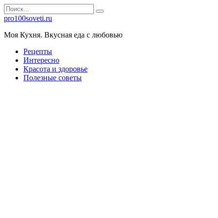
Перейти
Search
к
for:
pro100soveti.ru
контенту
Моя Кухня. Bкусная еда с любовью
Рецепты
Интересно
Красота и здоровье
Полезные советы