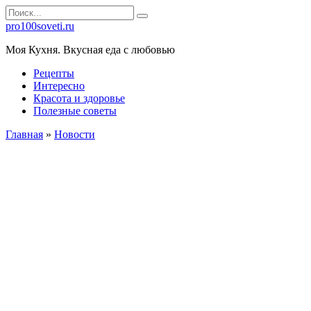
Перейти
Search
к
for:
pro100soveti.ru
контенту
Моя Кухня. Bкусная еда с любовью
Рецепты
Интересно
Красота и здоровье
Полезные советы
Главная
»
Новости