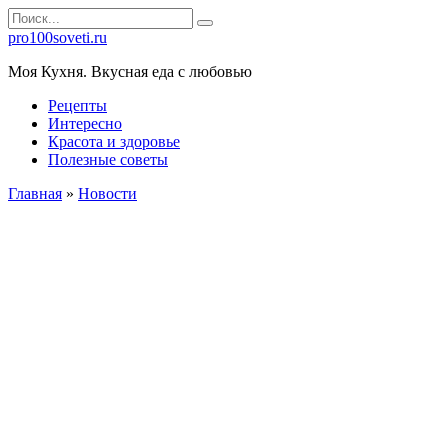
Перейти
Search
к
for:
pro100soveti.ru
контенту
Моя Кухня. Bкусная еда с любовью
Рецепты
Интересно
Красота и здоровье
Полезные советы
Главная
»
Новости