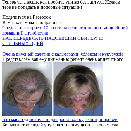
Теперь ты знаешь, как пробить унитаз без вантуза. Желаем
тебе не попадать в подобные ситуации!
Поделиться на Facebook
Вам также может понравиться
Средство, которое в 10 раз сильнее пенициллина: мощнейший
домашний антибиотик!
КАК ПЕРЕДЕЛАТЬ НАДОЕВШИЙ СВИТЕР: 10
СТИЛЬНЫХ ИДЕЙ
Очень вкусный салатик с кальмарами, яблоком и кукурузой
Представляем вашему вниманию рецепт очень аппетитного
Это масло удивительно для роста волос, ресниц и бровей
Большинство людей упускают преимущества этого масла