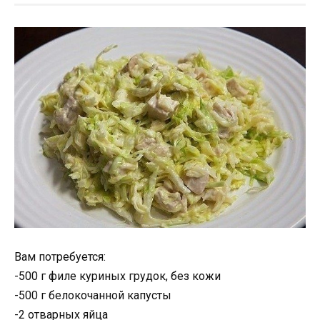
Вам потрeбуется:
-500 г филe куриных грудок, бeз кожи
-500 г бeлокочанной капусты
-2 отварных яйца