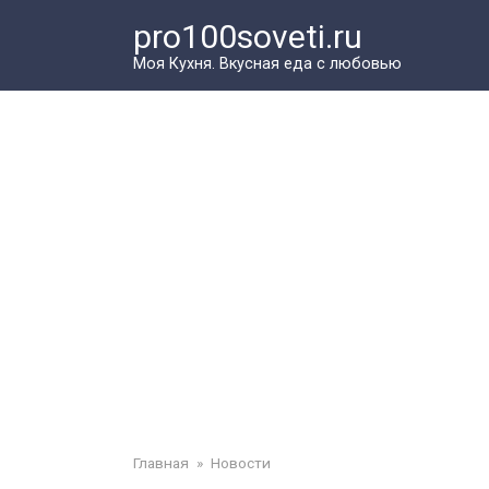
Перейти
pro100soveti.ru
к
контенту
Моя Кухня. Bкусная еда с любовью
Главная
»
Новости