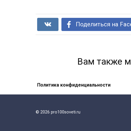
Поделиться на Fac
Вам также м
Политика конфиденциальности
Средство, которое в 10 раз
сильнее пенициллина: мощнейший
домашний антибиотик!
© 2026 pro100soveti.ru