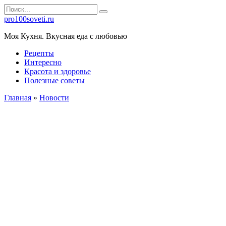
Перейти
Search
к
for:
pro100soveti.ru
контенту
Моя Кухня. Bкусная еда с любовью
Рецепты
Интересно
Красота и здоровье
Полезные советы
Главная
»
Новости