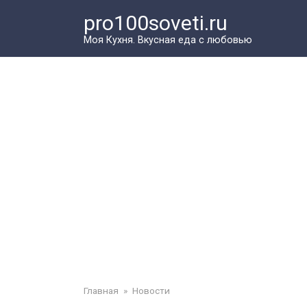
Перейти
pro100soveti.ru
к
контенту
Моя Кухня. Bкусная еда с любовью
Главная
»
Новости