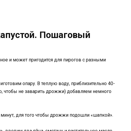
капустой. Пошаговый
ьное и может пригодится для пирогов с разными
иготовим опару. В теплую воду, приблизительно 40-
ую, чтобы не заварить дрожжи) добавляем немного
 минут, для того чтобы дрожжи подошли «шапкой».
ь, вводим два яйца, сметану и растительное масло.