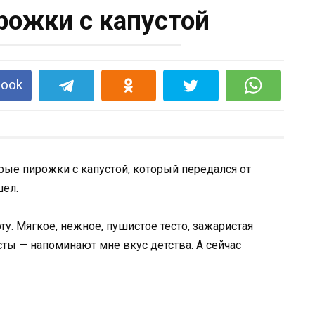
ожки с капустой
book
ые пирожки с капустой, который передался от
шел.
у. Мягкое, нежное, пушистое тесто, зажаристая
сты — напоминают мне вкус детства. А сейчас