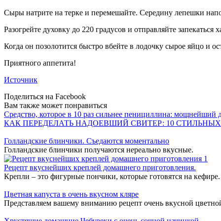
Сыры натрите на терке и перемешайте. Середину лепешки напол
Разогрейте духовку до 220 градусов и отправляйте запекаться х
Когда он позолотится быстро вбейте в лодочку сырое яйцо и ост
Приятного аппетита!
Источник
Поделиться на Facebook
Вам также может понравиться
Средство, которое в 10 раз сильнее пенициллина: мощнейший
КАК ПЕРЕДЕЛАТЬ НАДОЕВШИЙ СВИТЕР: 10 СТИЛЬНЫХ
Голландские блинчики. Съедаются моментально
Голландские блинчики получаются нереально вкусные.
Рецепт вкуснейших креплей домашнего приготовления.
Крепли – это фигурные пончики, которые готовятся на кефире.
Цветная капуста в очень вкусном кляре
Представляем вашему вниманию рецепт очень вкусной цветно
Хрустящие домашние Чебуреки с очень сочной начинкой