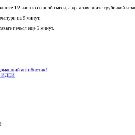
ните 1/2 частью сырной смеси, а края заверните трубочкой и з
ачапури на 9 минут.
авьте печься еще 5 минут.
 домашний антибиотик!
 ИДЕЙ
й