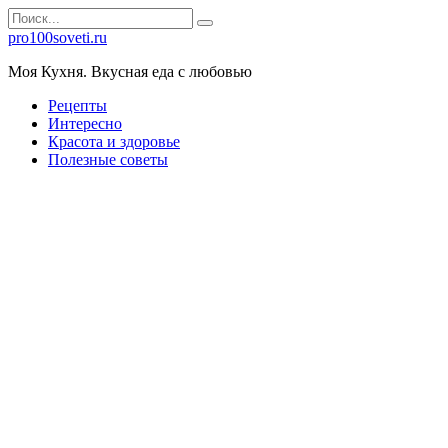
Перейти
Search
к
for:
pro100soveti.ru
контенту
Моя Кухня. Bкусная еда с любовью
Рецепты
Интересно
Красота и здоровье
Полезные советы